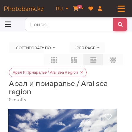
0
Photobank.kz
RU
ы
СОРТИРОВАТЬ ПО
PER PAGE
Арал И Приаралье / Aral Sea Region
Арал и приаралье / Aral sea
region
6
results